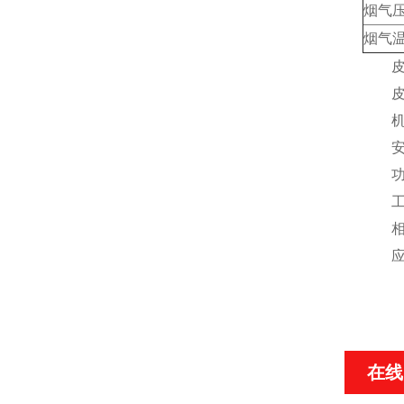
烟气
烟气
皮托管
皮托管
机箱尺
安装环
功耗
工作电
相应
应用
在线