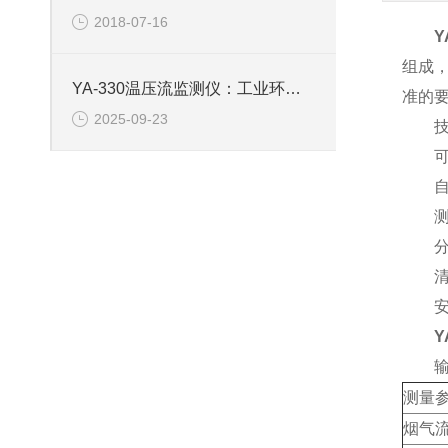
2018-07-16
Y
组成
YA-330温压流监测仪：工业环境中的多参数感知中枢
准的
2025-09-23
技术
可实
自动
测量
分体
清理
安装
Y
输出
测量
烟气