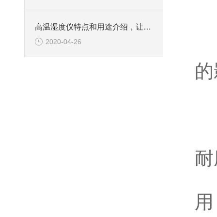
高温湿度仪特点和用途介绍，让你一看就懂
2020-04-26
一
的
能
传
探
耐
仪
用