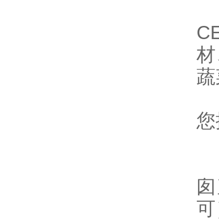
应
C
材
蔬
备
您
订
使
囱
可