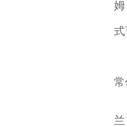
姆
后
式
供
防
使
常
探
安
兰