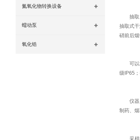
氮氧化物转换设备
抽取式
蠕动泵
抽取式干
硝前后烟
氧化锆
可以增加
级IP6
仪器广泛
制药、烟
采样探