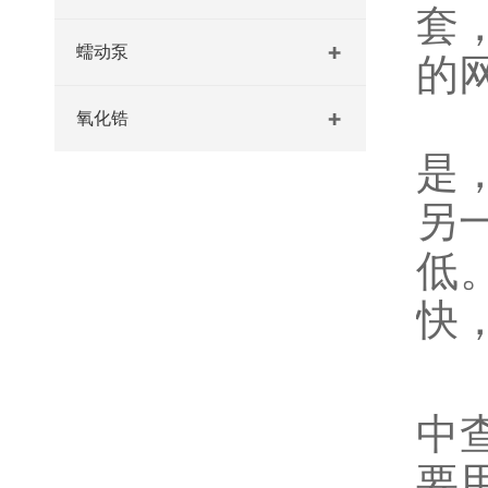
套
蠕动泵
的
网
氧化锆
是
另
低
快
根
中
要