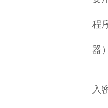
如
程
首
器
1
2
入
3