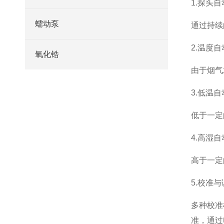
1.探头
蠕动泵
通过持续
2.温度
氧化锆
由于烟气
3.低温
低于一定
4.高湿
高于一定
5.校准
多种校准
准，通过