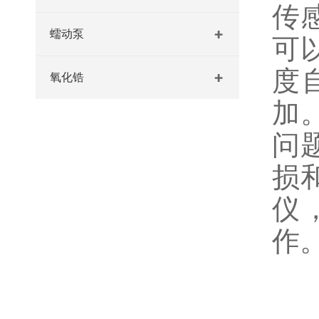
传
蠕动泵
可
度
氧化锆
加
问
损
仪
作
基