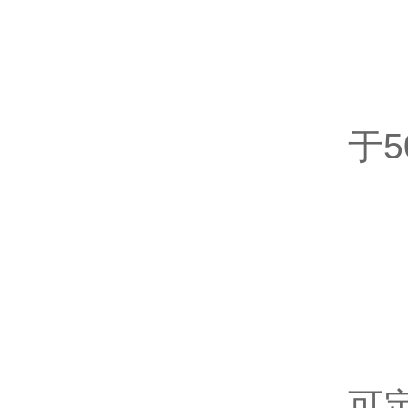
模
于5
0
通
可