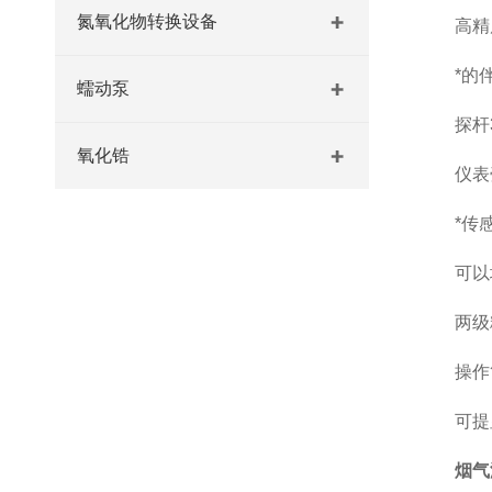
氮氧化物转换设备
高精度
*的伴
蠕动泵
探杆31
氧化锆
仪表壳体
*传感
可以增
两级粉
操作简
可提显
烟气