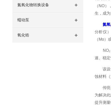
氮氧化物转换设备
（NO），
生，成为
蠕动泵
氮氧
分析仪）
氧化锆
（Mo）
NO₂→
速、稳定
该设备通
蚀材料（
传统钼催
为解决此
提升测量