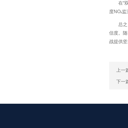
在“双碳
度NOₓ
总之，氮
信度。随
战提供坚
上一
下一