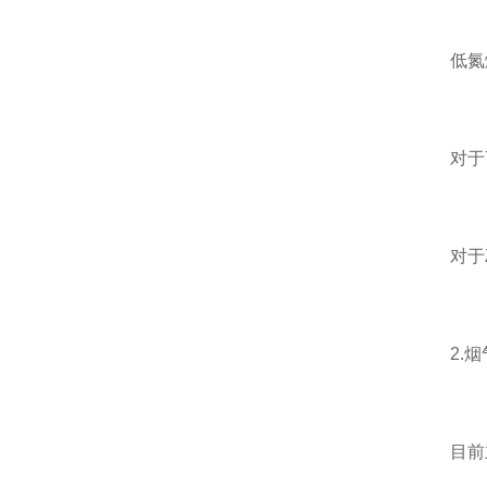
低氮
对于7.
对于Z
2.烟
目前主要