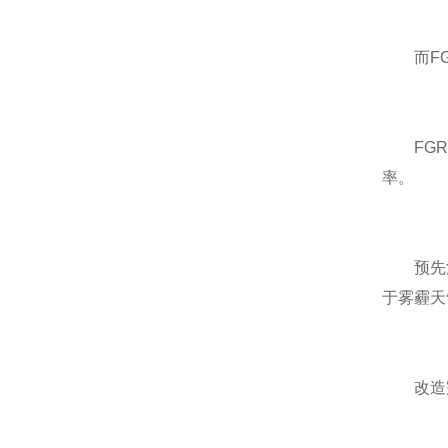
而FGR
FGR
率。
预先混
于雾霾天
改造完