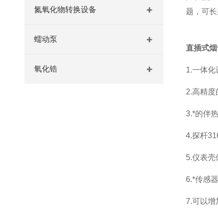
氮氧化物转换设备
题，可长
蠕动泵
直插式烟
氧化锆
1.一体
2.高精
3.*的
4.探杆3
5.仪表壳
6.*传
7.可以