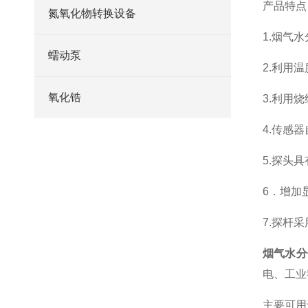
产品特
氮氧化物转换设备
1.烟气
蠕动泵
2.利用
氧化锆
3.利用
4.传感
5.探头
6．增加
7.探杆
烟气水分
电、工业
主要可