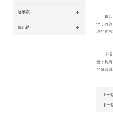
蠕动泵
阻容法
计，有效
氧化锆
增加扩展
干湿氧法
量；具有
的脱硫脱
上一
下一