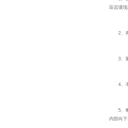
应迟缓现
2、有
3、要求
4、不
5、氧化
内部向下