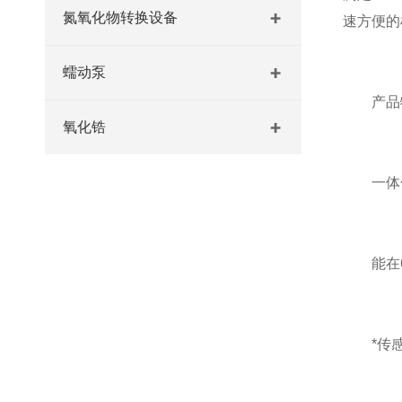
氮氧化物转换设备
速方便的
蠕动泵
产品
氧化锆
一体化
能在65
*传感