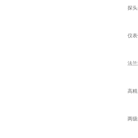
探头采用
仪表壳体
法兰式
高精度
两级粉