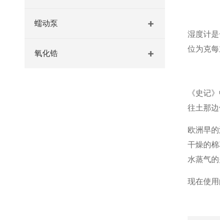
蠕动泵
湿度计是
位为克每
氧化锆
《史记》
往土那边
欧洲早的
干燥的棉
水蒸气的
现在使用