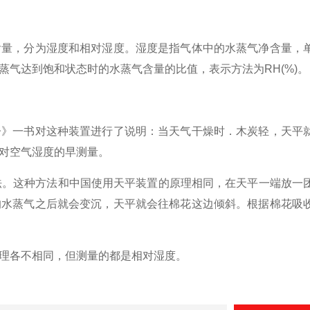
含量，分为湿度和相对湿度。湿度是指气体中的水蒸气净含量，
蒸气达到饱和状态时的水蒸气含量的比值，表示方法为
RH(%)
。
子》一书对这种装置进行了说明：当天气干燥时．木炭轻，天平
对空气湿度的早测量。
法。这种方法和中国使用天平装置的原理相同，在天平一端放一
的水蒸气之后就会变沉，天平就会往棉花这边倾斜。根据棉花吸
理各不相同，但测量的都是相对湿度。