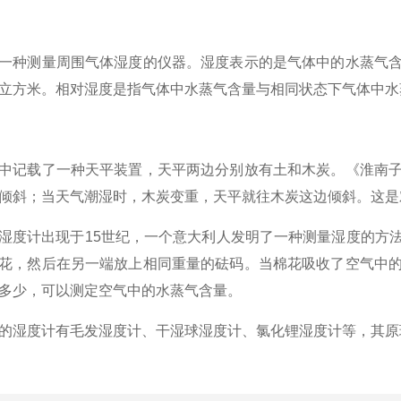
一种测量周围气体湿度的仪器。湿度表示的是气体中的水蒸气
立方米。相对湿度是指气体中水蒸气含量与相同状态下气体中水
中记载了一种天平装置，天平两边分别放有土和木炭。《淮南
倾斜；当天气潮湿时，木炭变重，天平就往木炭这边倾斜。这是
湿度计出现于
15
世纪，一个意大利人发明了一种测量湿度的方
花，然后在另一端放上相同重量的砝码。当棉花吸收了空气中
多少，可以测定空气中的水蒸气含量。
的湿度计有毛发湿度计、干湿球湿度计、氯化锂湿度计等，其原