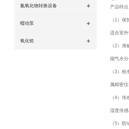
氮氧化物转换设备
产品特点
（1）保
蠕动泵
适合室外
氧化锆
（2）准
烟气水分
（3）校
属精密仪
（4）传
湿度传感
（5）防