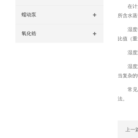
在计量法
蠕动泵
所含水蒸
湿度很久
氧化锆
比值（重
湿度测
湿度测
当复杂的
常见的
法。
上一